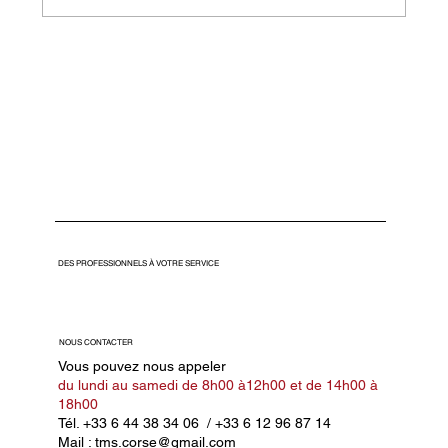
TMS Transports : Votre Partenaire de Confiance
pour le Transport en Corse
DES PROFESSIONNELS À VOTRE SERVICE
NOUS CONTACTER
Vous pouvez nous appeler
du lundi au samedi de 8h00 à12h00 et de 14h00 à
18h00
Tél.
+33 6 44 38 34 06
/
+33 6 12 96 87 14
Mail : tms.corse@gmail.com