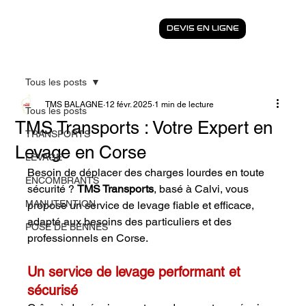
DEVIS EN LIGNE
Tous les posts
TMS BALAGNE
12 févr. 2025
1 min de lecture
Tous les posts
TMS Transports : Votre Expert en
TRANSPORTS
Levage en Corse
LEVAGE
Besoin de déplacer des charges lourdes en toute 
ENCOMBRANTS
sécurité ? 
TMS Transports
, basé à Calvi, vous 
MANUTENTION
propose un service de levage fiable et efficace, 
adapté aux besoins des particuliers et des 
POSE DE BENNES
professionnels en Corse.
Un service de levage performant et 
sécurisé